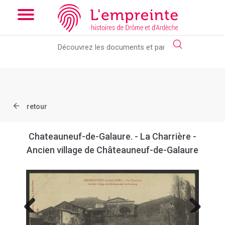
Array ( [slug] => document [ref] => B263626101_CP333 )
// Add
the new slick-theme.css if you want the default styling
retour
Chateauneuf-de-Galaure. - La Charrière -
Ancien village de Châteauneuf-de-Galaure