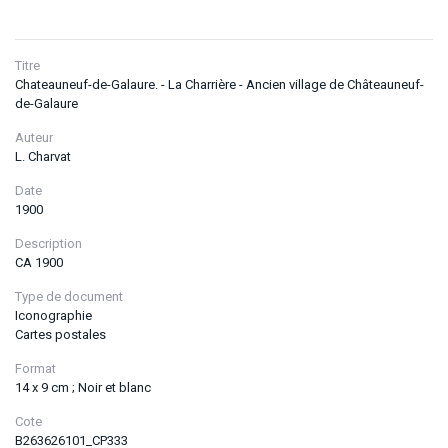
Titre
Chateauneuf-de-Galaure. - La Charrière - Ancien village de Châteauneuf-
de-Galaure
Auteur
L. Charvat
Date
1900
Description
CA 1900
Type de document
Iconographie
Cartes postales
Format
14 x 9 cm ; Noir et blanc
Cote
B263626101_CP333