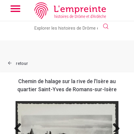
Array ( [slug] => document [ref] => B263626101_X223 )
// Add
the new slick-theme.css if you want the default styling
retour
Chemin de halage sur la rive de l'Isère au
quartier Saint-Yves de Romans-sur-Isère