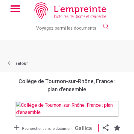
Array ( [slug] => document [ref] => btv1b84484839 )
// Add the
new slick-theme.css if you want the default styling
retour
Collège de Tournon-sur-Rhône, France :
plan d'ensemble
Rechercher dans le document