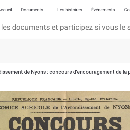
dd the new slick-theme.css if you want the default styling
ccueil
Documents
Les histoires
Événements
Co
ndissement de Nyons : concours d'encouragement de la p