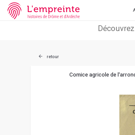
Array ( [slug] => document [ref] => B26362101_0AFF_009 )
// A
A
retour
Comice agricole de l'arro