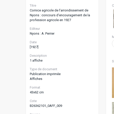
Titre
C
Comice agricole de l'arrondissement de
Nyons : concours d'encouragement de la
profession agricole en 1927
Editeur
Nyons : A. Perrier
M
Date
[1927]
Description
1 affiche
S
Type de document
Publication imprimée
Affiches
Format
43x62 cm
Cote
B26362101_0AFF_009