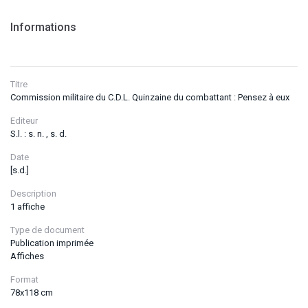
Informations
Titre
Commission militaire du C.D.L. Quinzaine du combattant : Pensez à eux
Editeur
S.l. : s. n. , s. d.
Date
[s.d.]
Description
1 affiche
Type de document
Publication imprimée
Affiches
Format
78x118 cm