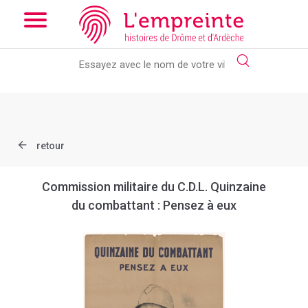
Array ( [slug] => document [ref] => B263621101_2AFF_015 )
//
Add the new slick-theme.css if you want the default styling
retour
Commission militaire du C.D.L. Quinzaine
du combattant : Pensez à eux