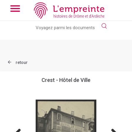
Array ( [slug] => document [ref] => B263626101_CP391 )
// Add
the new slick-theme.css if you want the default styling
retour
Crest - Hôtel de Ville