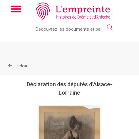
Array ( [slug] => document [ref] => AD026_1Num_00984_074 )
// Add the new slick-theme.css if you want the default styling
retour
Déclaration des députés d'Alsace-
Lorraine