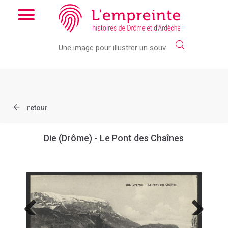
Array ( [slug] => document [ref] => B263626101_CP2107 )
//
Add the new slick-theme.css if you want the default styling
retour
Die (Drôme) - Le Pont des Chaînes