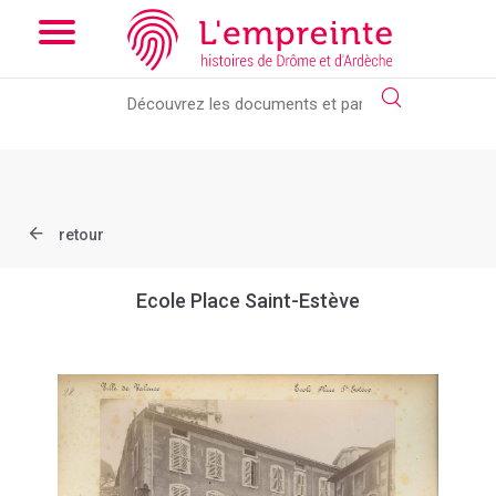
Array ( [slug] => document [ref] => MAVI28 )
// Add the new
slick-theme.css if you want the default styling
retour
Ecole Place Saint-Estève