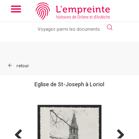
Array ( [slug] => document [ref] => B263626101_20B )
// Add
the new slick-theme.css if you want the default styling
retour
Eglise de St-Joseph à Loriol