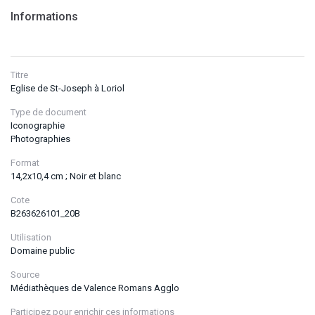
Informations
Titre
Eglise de St-Joseph à Loriol
Type de document
Iconographie
Photographies
Format
14,2x10,4 cm ; Noir et blanc
Cote
B263626101_20B
Utilisation
Domaine public
Source
Médiathèques de Valence Romans Agglo
Participez pour enrichir ces informations