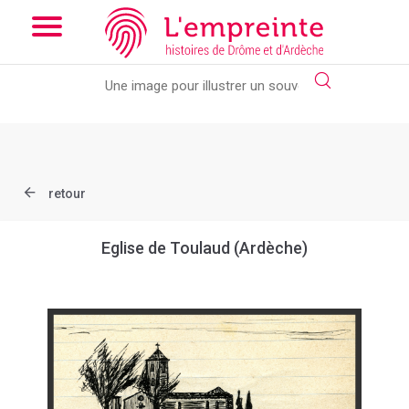
Array ( [slug] => document [ref] => JMA013 )
// Add the new
slick-theme.css if you want the default styling
retour
Eglise de Toulaud (Ardèche)