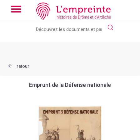
Array ( [slug] => document [ref] => AD026_1Num_00984_010 )
// Add the new slick-theme.css if you want the default styling
retour
Emprunt de la Défense nationale