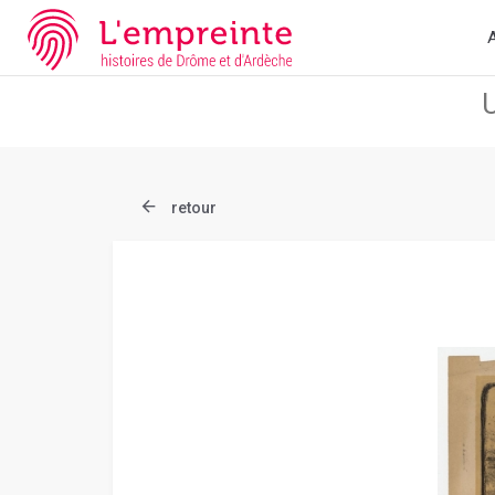
Array ( [slug] => document [ref] => AD026_1Num_00984_011 )
/
A
retour