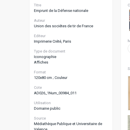
Titre
C
Emprunt de la Défense nationale
Auteur
Union des sociétes de tir de France
Editeur
M
Imprimerie Crété, Paris
Type de document
Iconographie
Affiches
S
Format
120x80 cm ; Couleur
Cote
AD026_1Num_00984_011
Utilisation
Domaine public
Source
Médiathèque Publique et Universitaire de
Valence