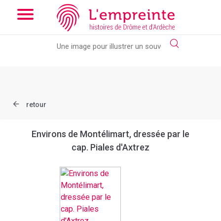
Array ( [slug] => document [ref] => btv1b8440719p )
// Add the
new slick-theme.css if you want the default styling
retour
Environs de Montélimart, dressée par le
cap. Piales d'Axtrez