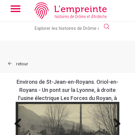
Array ( [slug] => document [ref] => B263626101_CP849 )
// Add
the new slick-theme.css if you want the default styling
retour
Environs de St-Jean-en-Royans. Oriol-en-
Royans - Un pont sur la Lyonne, à droite
l'usine électrique Les Forces du Royan, à
gauche la Laiterie du Royans.