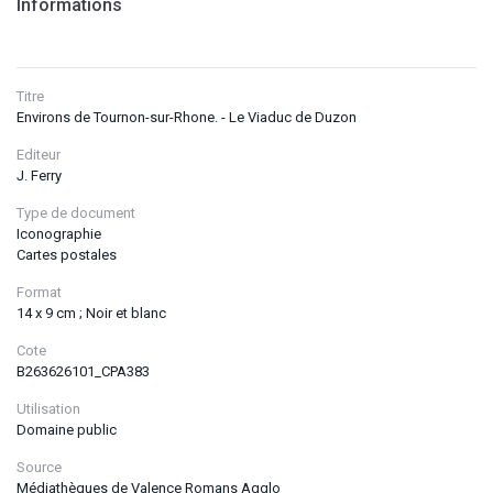
Informations
Titre
Environs de Tournon-sur-Rhone. - Le Viaduc de Duzon
Editeur
J. Ferry
Type de document
Iconographie
Cartes postales
Format
14 x 9 cm ; Noir et blanc
Cote
B263626101_CPA383
Utilisation
Domaine public
Source
Médiathèques de Valence Romans Agglo