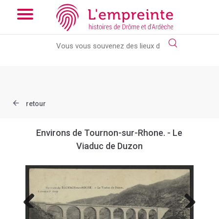
Array ( [slug] => document [ref] => B263626101_CPA383 )
//
Add the new slick-theme.css if you want the default styling
retour
Environs de Tournon-sur-Rhone. - Le
Viaduc de Duzon