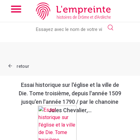
Array ( [slug] => document [ref] => bpt6k9762934p )
// Add the
new slick-theme.css if you want the default styling
retour
Essai historique sur l'église et la ville de
Die. Tome troisième, depuis l'année 1509
jusqu'en l'année 1790 / par le chanoine
Jules Chevalier,...