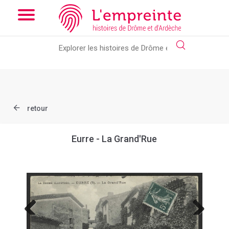
Array ( [slug] => document [ref] => B263626101_CP456 )
// Add
the new slick-theme.css if you want the default styling
retour
Eurre - La Grand'Rue