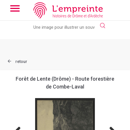
Array ( [slug] => document [ref] => B263626101_CP2138 )
//
Add the new slick-theme.css if you want the default styling
retour
Forêt de Lente (Drôme) - Route forestière
de Combe-Laval