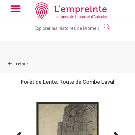
Array ( [slug] => document [ref] => B263626101_CP986 )
// Add
the new slick-theme.css if you want the default styling
retour
Forêt de Lente. Route de Combe Laval