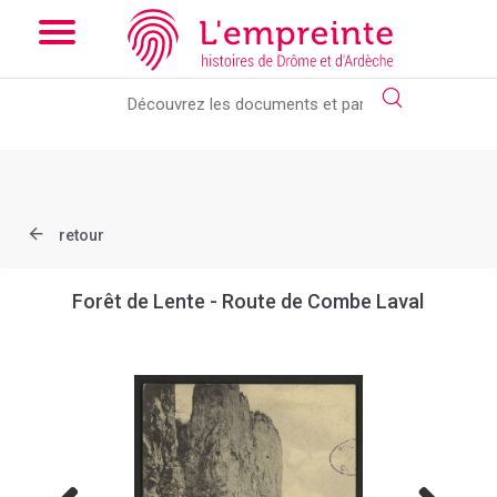
Array ( [slug] => document [ref] => B263626101_CP992 )
// Add
the new slick-theme.css if you want the default styling
retour
Forêt de Lente - Route de Combe Laval