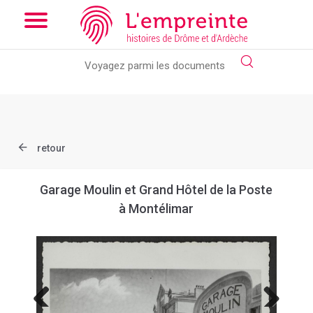
Array ( [slug] => document [ref] => B263626101_X21 )
// Add
the new slick-theme.css if you want the default styling
retour
Garage Moulin et Grand Hôtel de la Poste
à Montélimar