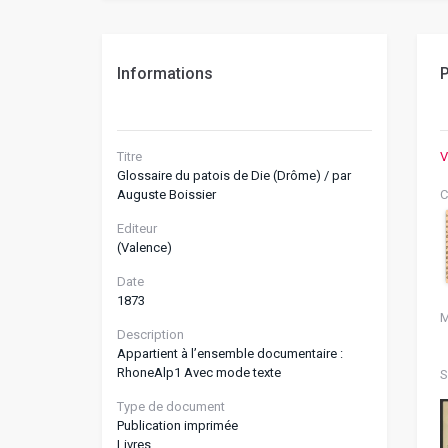
Informations
P
Titre
V
Glossaire du patois de Die (Drôme) / par
Auguste Boissier
C
Editeur
(Valence)
Date
1873
M
Description
Appartient à l’ensemble documentaire :
RhoneAlp1 Avec mode texte
S
Type de document
Publication imprimée
Livres