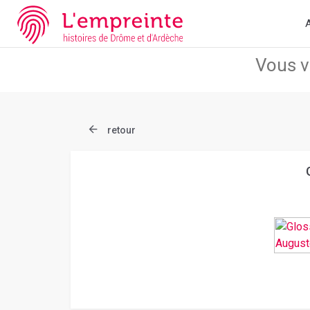
Array ( [slug] => document [ref] => bpt6k9761006z )
// Add the n
A
retour