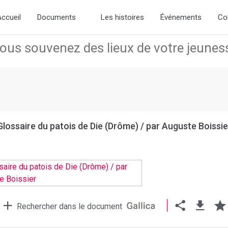
ew slick-theme.css if you want the default styling
ccueil
Documents
Les histoires
Événements
Co
Glossaire du patois de Die (Drôme) / par Auguste Boissie
Rechercher dans le document