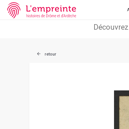
Array ( [slug] => document [ref] => B263626101_CP508 )
// Add 
A
retour