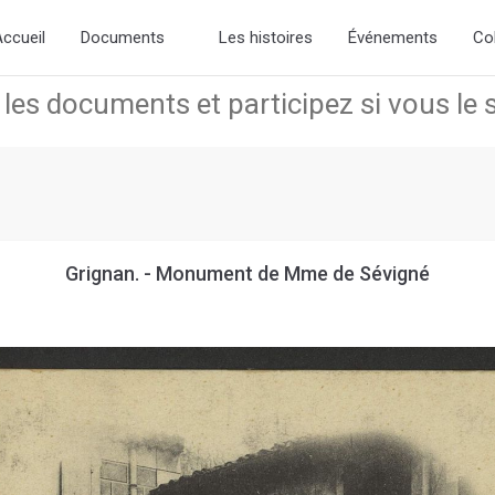
the new slick-theme.css if you want the default styling
ccueil
Documents
Les histoires
Événements
Co
Grignan. - Monument de Mme de Sévigné