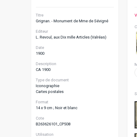
Titre
V
Grignan. - Monument de Mme de Sévigné
C
Editeur
L. Revoul, aux Dix mille Articles (Valréas)
Date
1900
Description
M
CA 1900
Type de document
Iconographie
Cartes postales
S
Format
14 x 9 cm ; Noir et blanc
Cote
B263626101_CP508
Utilisation