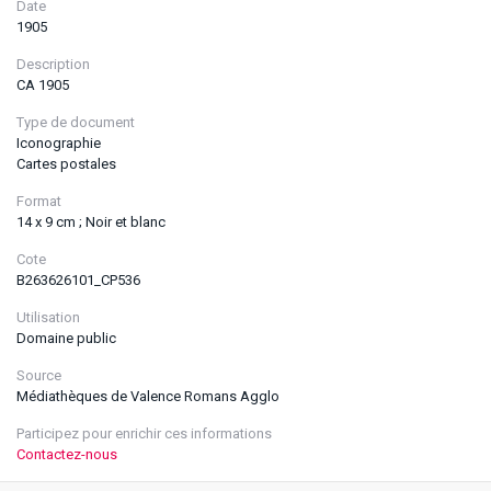
Date
1905
Description
CA 1905
Type de document
Iconographie
Cartes postales
Format
14 x 9 cm ; Noir et blanc
Cote
B263626101_CP536
Utilisation
Domaine public
Source
Médiathèques de Valence Romans Agglo
Participez pour enrichir ces informations
Contactez-nous