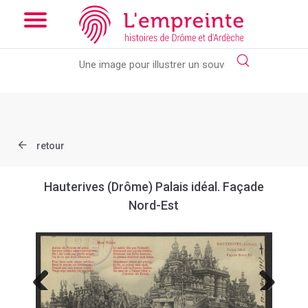
Array ( [slug] => document [ref] => B263626101_CP536 )
// Add
the new slick-theme.css if you want the default styling
retour
Hauterives (Drôme) Palais idéal. Façade
Nord-Est