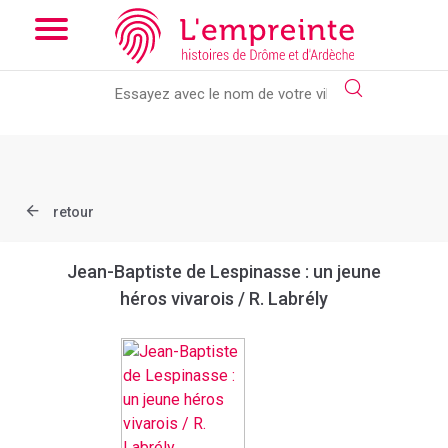
Array ( [slug] => document [ref] => bpt6k97626908 )
// Add the
new slick-theme.css if you want the default styling
retour
Jean-Baptiste de Lespinasse : un jeune
héros vivarois / R. Labrély