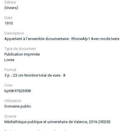
Editeur
(Viviers)
Date
1910
Description
Appartient à l’ensemble documentaire : RhoneAlp1 Avec mode texte
Type de document
Publication imprimée
Livres
Format
5 p. ; 23 cm Nombre total de vues : 8
Cote
bpt6k97626908
Utilisation
Domaine public
Source
Médiathèque publique et universitaire de Valence, 2016-290292