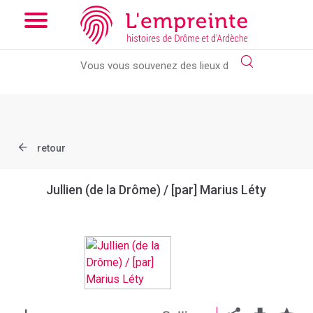
Array ( [slug] => document [ref] => bpt6k9762576n )
// Add the
new slick-theme.css if you want the default styling
retour
Jullien (de la Drôme) / [par] Marius Léty