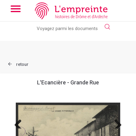
Array ( [slug] => document [ref] => B263626101_CP169 )
// Add
the new slick-theme.css if you want the default styling
retour
L'Ecancière - Grande Rue