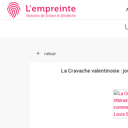
Array ( [slug] => document [ref] => bpt6k975656r )
// Add the new
A
retour
La Cravache valentinoise : jo