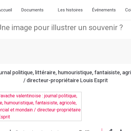
 slick-theme.css if you want the default styling
ccueil
Documents
Les histoires
Événements
Co
urnal politique, littéraire, humouristique, fantaisiste, a
/ directeur-propriétaire Louis Esprit