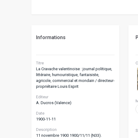
Informations
P
Titre
C
La Cravache valentinoise : journal politique,
littéraire, humouristique, fantaisiste,
agricole, commercial et mondain / directeur-
propriétaire Louis Esprit
Editeur
M
A. Ducros (Valence)
Date
1900-11-11
Description
S
11 novembre 1900 1900/11/11 (N33).