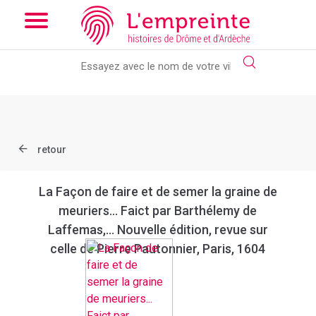
Array ( [slug] => document [ref] => bpt6k9761182p )
// Add the
new slick-theme.css if you want the default styling
retour
La Façon de faire et de semer la graine de
meuriers... Faict par Barthélemy de
Laffemas,... Nouvelle édition, revue sur
celle de Pierre Pautonnier, Paris, 1604