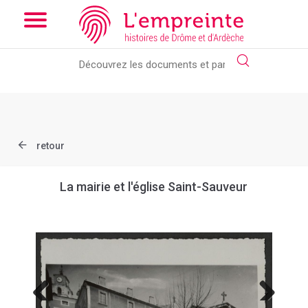
Array ( [slug] => document [ref] => B263626101_12M1 )
// Add
the new slick-theme.css if you want the default styling
retour
La mairie et l'église Saint-Sauveur