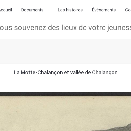
the new slick-theme.css if you want the default styling
ccueil
Documents
Les histoires
Événements
Co
La Motte-Chalançon et vallée de Chalançon