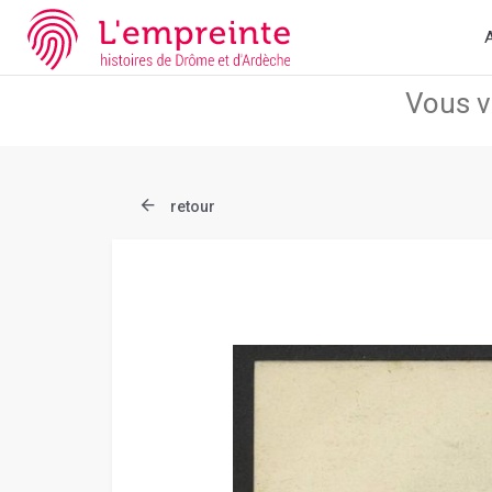
Array ( [slug] => document [ref] => B263626101_CP623 )
// Add 
A
retour