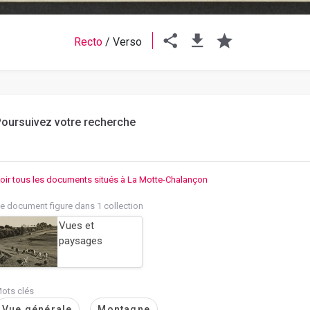
Recto
/
Verso
oursuivez votre recherche
oir tous les documents situés à La Motte-Chalançon
e document figure dans 1 collection
Vues et
paysages
ots clés
Vue générale
Montagne