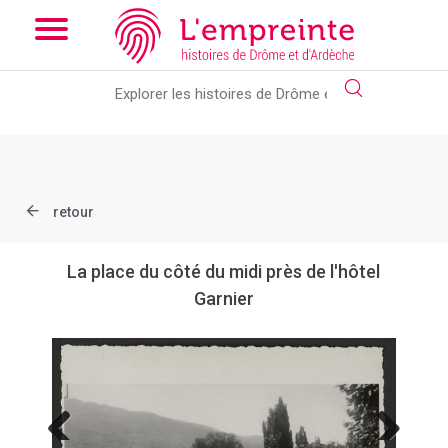
Array ( [slug] => document [ref] => B263626101_23D )
// Add
the new slick-theme.css if you want the default styling
retour
La place du côté du midi près de l'hôtel
Garnier