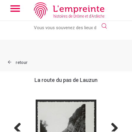
Array ( [slug] => document [ref] => B263626101_X9 )
// Add the
new slick-theme.css if you want the default styling
retour
La route du pas de Lauzun