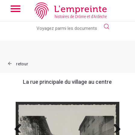
Array ( [slug] => document [ref] => B263626101_23G )
// Add
the new slick-theme.css if you want the default styling
retour
La rue principale du village au centre