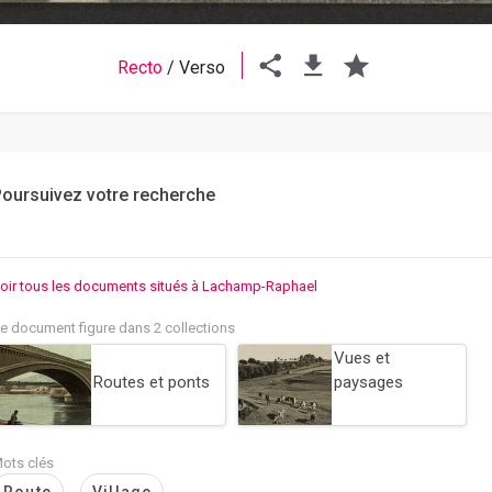
Recto
/
Verso
oursuivez votre recherche
oir tous les documents situés à Lachamp-Raphael
e document figure dans 2 collections
Vues et
Routes et ponts
paysages
ots clés
Route
Village