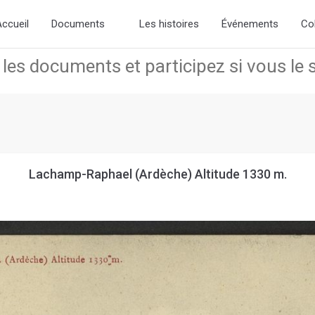
the new slick-theme.css if you want the default styling
ccueil
Documents
Les histoires
Événements
Co
Lachamp-Raphael (Ardèche) Altitude 1330 m.