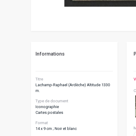
Informations
P
Titre
V
Lachamp-Raphael (Ardèche) Altitude 1330
m.
C
Type de document
Iconographie
Cartes postales
Format
M
14 x 9 cm ; Noir et blanc