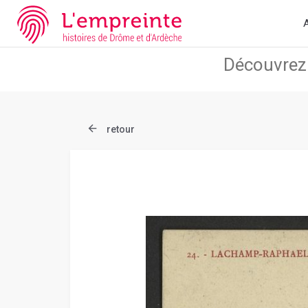
Array ( [slug] => document [ref] => B263626101_CPA92 )
// Add 
A
retour