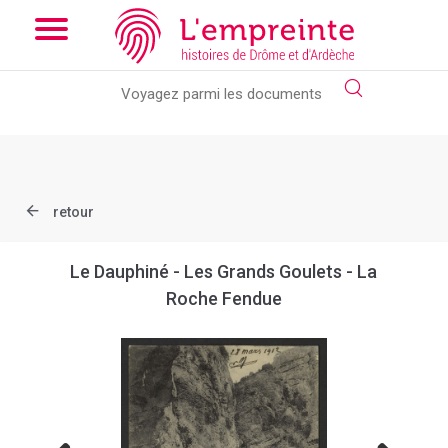
Array ( [slug] => document [ref] => B263626101_CP566 )
// Add
the new slick-theme.css if you want the default styling
retour
Le Dauphiné - Les Grands Goulets - La
Roche Fendue