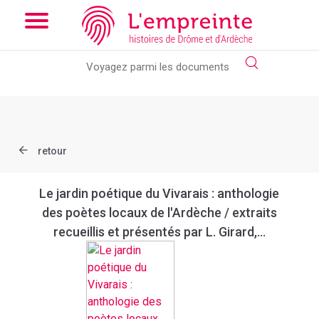
Array ( [slug] => document [ref] => bpt6k9762059d )
// Add the
new slick-theme.css if you want the default styling
retour
Le jardin poétique du Vivarais : anthologie
des poètes locaux de l'Ardèche / extraits
recueillis et présentés par L. Girard,...