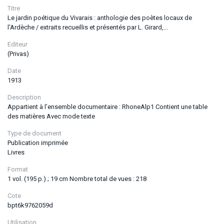
Titre
Le jardin poétique du Vivarais : anthologie des poètes locaux de
l'Ardèche / extraits recueillis et présentés par L. Girard,...
Editeur
(Privas)
Date
1913
Description
Appartient à l’ensemble documentaire : RhoneAlp1 Contient une table
des matières Avec mode texte
Type de document
Publication imprimée
Livres
Format
1 vol. (195 p.) ; 19 cm Nombre total de vues : 218
Cote
bpt6k9762059d
Utilisation