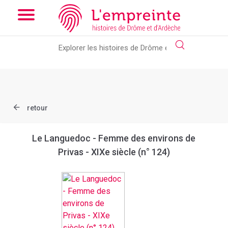
Array ( [slug] => document [ref] => btv1b10571694b )
// Add the
new slick-theme.css if you want the default styling
retour
Le Languedoc - Femme des environs de
Privas - XIXe siècle (n° 124)