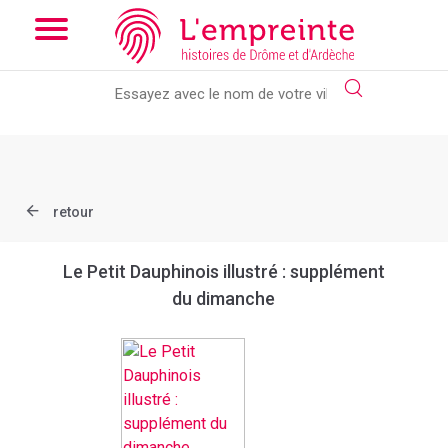
Array ( [slug] => document [ref] => bpt6k952672m )
// Add the
new slick-theme.css if you want the default styling
retour
Le Petit Dauphinois illustré : supplément
du dimanche