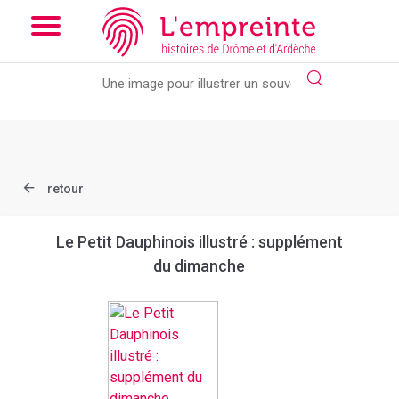
Array ( [slug] => document [ref] => bpt6k952742w )
// Add the
new slick-theme.css if you want the default styling
retour
Le Petit Dauphinois illustré : supplément
du dimanche