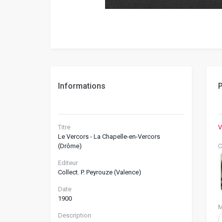
Informations
P
Titre
V
Le Vercors - La Chapelle-en-Vercors
(Drôme)
C
Editeur
Collect. P. Peyrouze (Valence)
Date
1900
M
Description