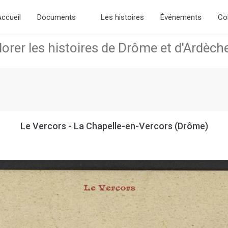
the new slick-theme.css if you want the default styling
ccueil
Documents
Les histoires
Événements
Co
Le Vercors - La Chapelle-en-Vercors (Drôme)