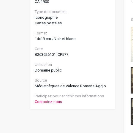
CA 1900
Type de document
Iconographie
S
Cartes postales
Format
14x19 cm ; Noir et blanc
Cote
B263626101_CP577
Utilisation
Domaine public
Source
Médiathèques de Valence Romans Agglo
Participez pour enrichir ces informations
Contactez-nous