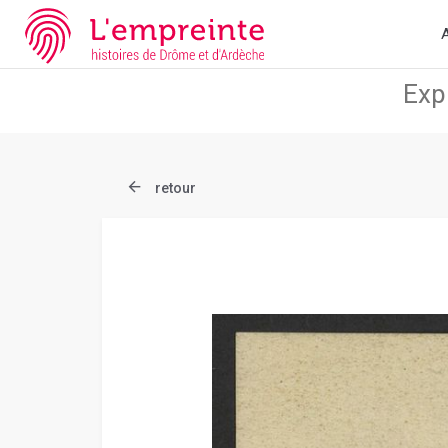
Array ( [slug] => document [ref] => B263626101_CP577 )
// Add 
A
retour