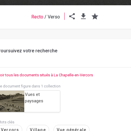
Recto
/
Verso
oursuivez votre recherche
oir tous les documents situés à La Chapelle-en-Vercors
e document figure dans 1 collection
Vues et
paysages
ots clés
Vercors
Village
Vue générale