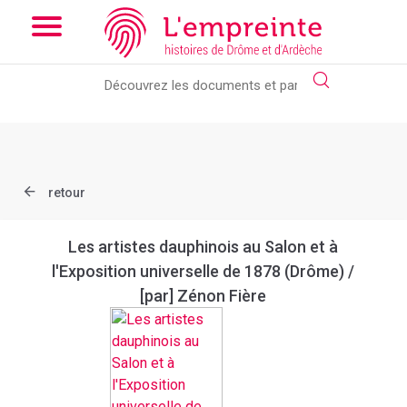
Array ( [slug] => document [ref] => bpt6k9762661j )
// Add the
new slick-theme.css if you want the default styling
retour
Les artistes dauphinois au Salon et à
l'Exposition universelle de 1878 (Drôme) /
[par] Zénon Fière