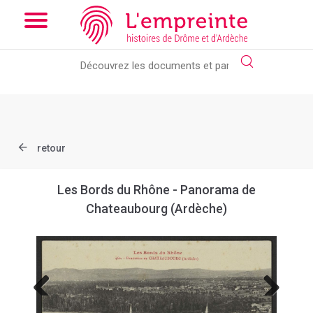
Array ( [slug] => document [ref] => B263626101_CPA59 )
// Add
the new slick-theme.css if you want the default styling
retour
Les Bords du Rhône - Panorama de
Chateaubourg (Ardèche)