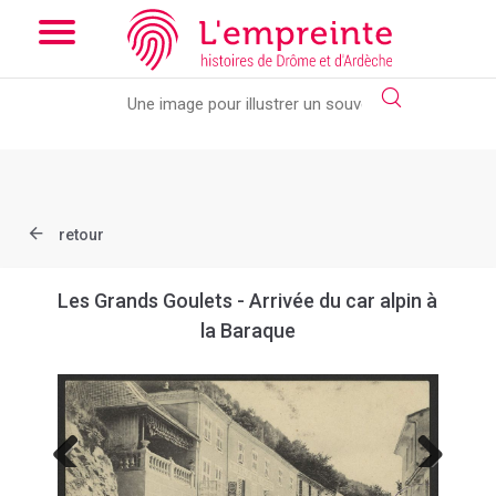
Array ( [slug] => document [ref] => B263626101_CP580 )
// Add
the new slick-theme.css if you want the default styling
retour
Les Grands Goulets - Arrivée du car alpin à
la Baraque