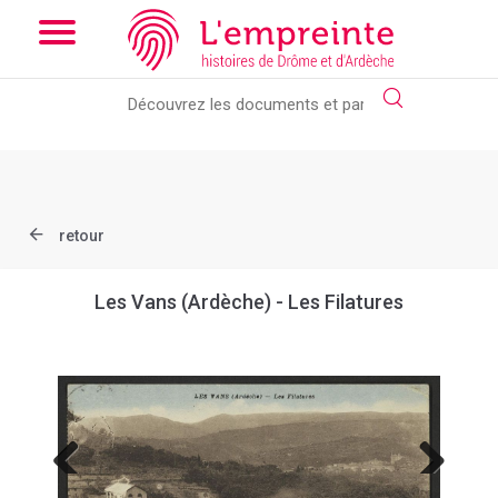
Array ( [slug] => document [ref] => B263626101_CPA187 )
//
Add the new slick-theme.css if you want the default styling
retour
Les Vans (Ardèche) - Les Filatures