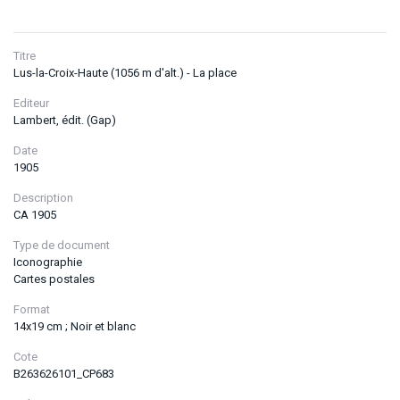
Titre
Lus-la-Croix-Haute (1056 m d'alt.) - La place
Editeur
Lambert, édit. (Gap)
Date
1905
Description
CA 1905
Type de document
Iconographie
Cartes postales
Format
14x19 cm ; Noir et blanc
Cote
B263626101_CP683