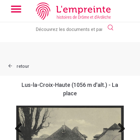
Array ( [slug] => document [ref] => B263626101_CP683 )
// Add
the new slick-theme.css if you want the default styling
retour
Lus-la-Croix-Haute (1056 m d'alt.) - La
place