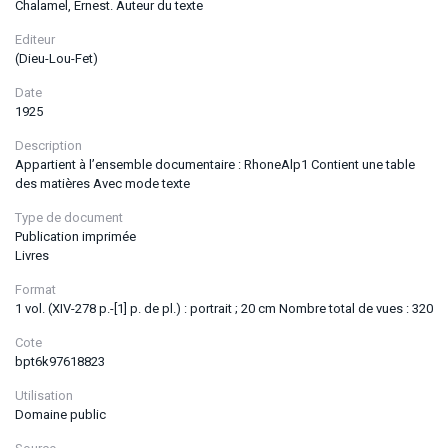
Chalamel, Ernest. Auteur du texte
Editeur
(Dieu-Lou-Fet)
Date
1925
Description
Appartient à l’ensemble documentaire : RhoneAlp1 Contient une table
des matières Avec mode texte
Type de document
Publication imprimée
Livres
Format
1 vol. (XIV-278 p.-[1] p. de pl.) : portrait ; 20 cm Nombre total de vues : 320
Cote
bpt6k97618823
Utilisation
Domaine public