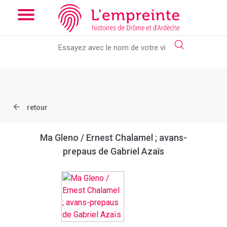
Array ( [slug] => document [ref] => bpt6k97618823 )
// Add the
new slick-theme.css if you want the default styling
retour
Ma Gleno / Ernest Chalamel ; avans-
prepaus de Gabriel Azaïs