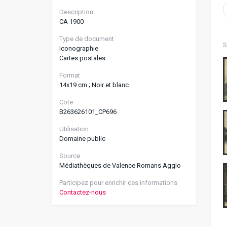
Description
CA 1900
Type de document
S
Iconographie
Cartes postales
Format
14x19 cm ; Noir et blanc
Cote
B263626101_CP696
Utilisation
Domaine public
Source
Médiathèques de Valence Romans Agglo
Participez pour enrichir ces informations
Contactez-nous