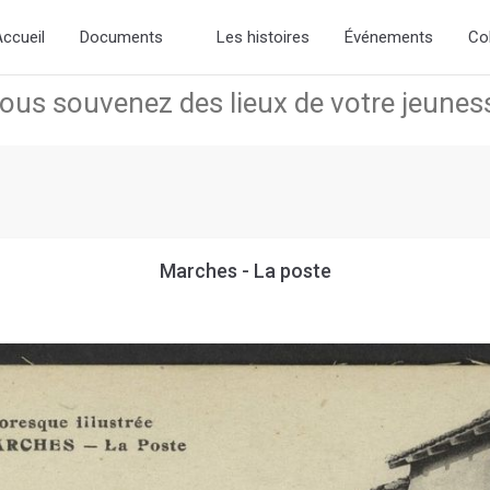
the new slick-theme.css if you want the default styling
ccueil
Documents
Les histoires
Événements
Co
Marches - La poste