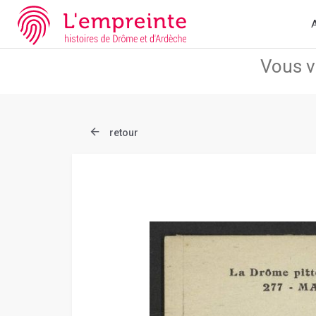
Array ( [slug] => document [ref] => B263626101_CP696 )
// Add 
A
retour