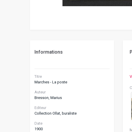
Informations
P
Titre
V
Marches - La poste
C
Auteur
Bresson, Marius
Editeur
Collection Ollat, buraliste
Date
1900
M