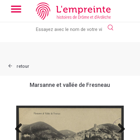
Array ( [slug] => document [ref] => B263626101_CP702 )
// Add
the new slick-theme.css if you want the default styling
retour
Marsanne et vallée de Fresneau